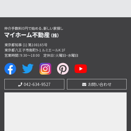
4ＬＤＫ
西八王子駅
歩14分
好◎JR中央線「西八王子駅」徒歩14分（新宿まで…
第7位
3,780万円
3ＳＬＤＫ
東京都知事 (1) 第108165号
豊田駅
東京都八王子市南町9-1 ルミエールK 1F
営業時間：9:30〜18:00
定休日：火曜日・水曜日
第8位
3,280万円
3ＬＤＫ
042-634-9527
お問い合わせ
中央本線 西八王子駅 バス18分 四谷並木橋下車
バス停 徒歩2分
第9位
3,480万円
4ＬＤＫ
中央本線 西八王子駅 バス18分 四谷並木橋下車