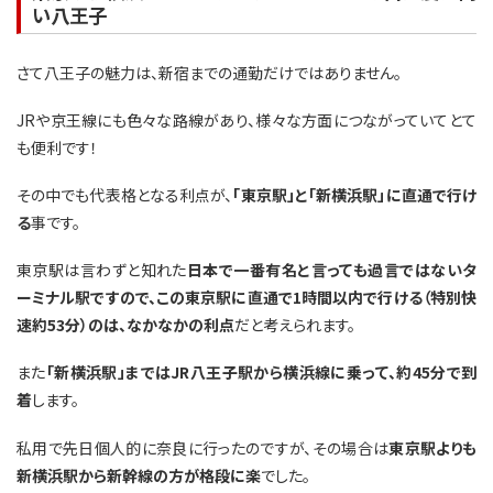
い八王子
さて八王子の魅力は、新宿までの通勤だけではありません。
JRや京王線にも色々な路線があり、様々な方面につながっていてとて
も便利です！
その中でも代表格となる利点が、
「東京駅」と「新横浜駅」に直通で行け
る
事です。
東京駅は言わずと知れた
日本で一番有名と言っても過言ではないタ
ーミナル駅ですので、この東京駅に直通で1時間以内で行ける（特別快
速約53分）のは、なかなかの利点
だと考えられます。
また
「新横浜駅」まではJR八王子駅から横浜線に乗って、約45分で到
着
します。
私用で先日個人的に奈良に行ったのですが、その場合は
東京駅よりも
新横浜駅から新幹線の方が格段に楽
でした。