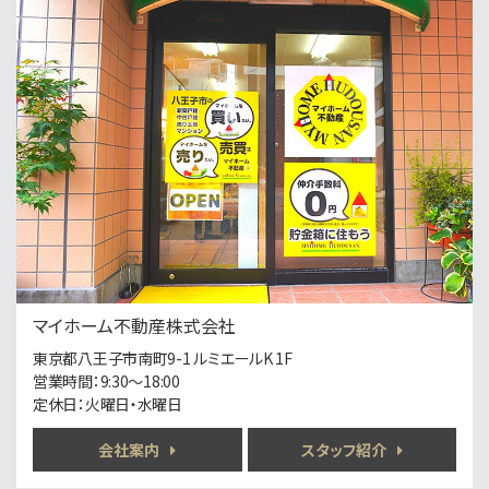
3ＬＤＫ
西八王子駅
バ9分
・
歩9分
◎マイホーム不動産かでお預かりしている物件です。…
第4位
3,890万円
4ＳＬＤＫ
山田駅
歩5分
◎京王高尾線「山田駅」徒歩5分（京王新宿駅まで約…
第5位
2,780万円
マイホーム不動産株式会社
4ＬＤＫ
八王子駅
東京都八王子市南町9-1 ルミエールK 1F
バ23分
・
歩12分
営業時間：9:30〜18:00
ダイワハウスの軽量鉄骨造・南道路のリフォーム済邸…
定休日：火曜日・水曜日
第6位
会社案内
スタッフ紹介
1,988万円