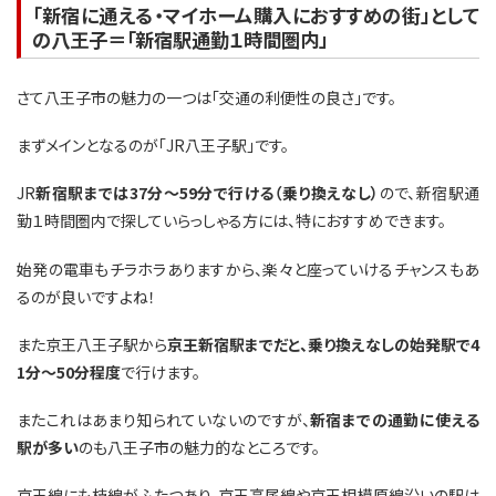
「新宿に通える・マイホーム購入におすすめの街」として
の八王子＝「新宿駅通勤１時間圏内」
さて八王子市の魅力の一つは「交通の利便性の良さ」です。
まずメインとなるのが「JR八王子駅」です。
JR
新宿駅までは37分～59分で行ける（乗り換えなし）
ので、新宿駅通
勤１時間圏内で探していらっしゃる方には、特におすすめできます。
始発の電車もチラホラありますから、楽々と座っていけるチャンスもあ
るのが良いですよね！
また京王八王子駅から
京王新宿駅までだと、乗り換えなしの始発駅で4
1分～50分程度
で行けます。
またこれはあまり知られていないのですが、
新宿までの通勤に使える
駅が多い
のも八王子市の魅力的なところです。
京王線にも枝線がふたつあり、京王高尾線や京王相模原線沿いの駅は