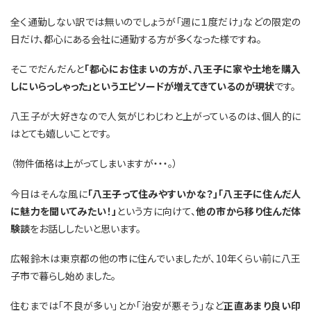
全く通勤しない訳では無いのでしょうが「週に１度だけ」などの限定の
日だけ、都心にある会社に通勤する方が多くなった様ですね。
そこでだんだんと
「都心にお住まいの方が、八王子に家や土地を購入
しにいらっしゃった」というエピソードが増えてきているのが現状
です。
八王子が大好きなので人気がじわじわと上がっているのは、個人的に
はとても嬉しいことです。
（物件価格は上がってしまいますが・・・。）
今日はそんな風に
「八王子って住みやすいかな？」「八王子に住んだ人
に魅力を聞いてみたい！」
という方に向けて、
他の市から移り住んだ体
験談
をお話ししたいと思います。
広報鈴木は東京都の他の市に住んでいましたが、10年くらい前に八王
子市で暮らし始めました。
住むまでは「不良が多い」とか「治安が悪そう」など
正直あまり良い印