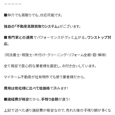
－－－－－
■仲介でも買取りでも、対応可能です。
独自の「不動産高額買取りシステム」
がございます。
■
専門家との連携
でパフォーマンスがグッと上がる。
ワンストップ対
応
。
（司法書士・税理士・片付け・クリーニング・リフォーム全般・庭・解体）
全て格安で良心的な業者様を選定し、お付き合いしています。
マイホーム不動産が社有物件でも使う業者様だから、
費用は他社様に比べて低価格
で済みます！
■
諸経費が格安
だから、
手残り金額
が違う！
上記で述べた通り諸経費が格安なので、売れた後の手残り額が多くな