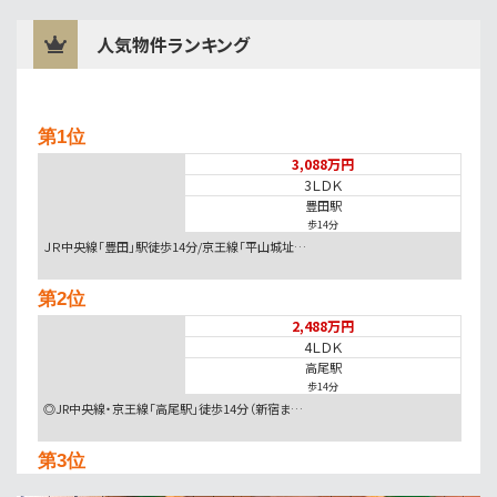
人気物件ランキング
第1位
3,088万円
3ＬＤＫ
豊田駅
歩14分
ＪＲ中央線「豊田」駅徒歩14分/京王線「平山城址…
第2位
2,488万円
4ＬＤＫ
高尾駅
歩14分
◎JR中央線・京王線「高尾駅」徒歩14分（新宿ま…
第3位
2,990万円