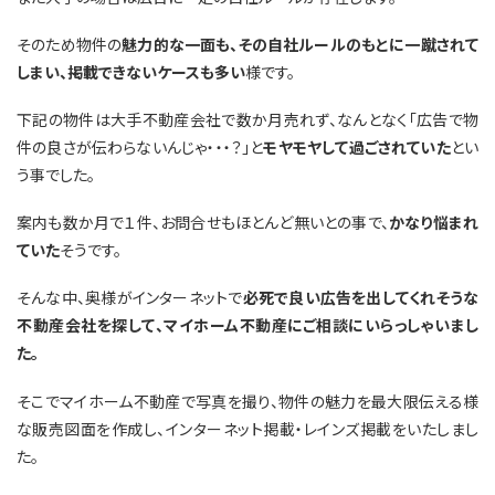
そのため物件の
魅力的な一面も、その自社ルールのもとに一蹴されて
しまい、掲載できないケースも多い
様です。
下記の物件は大手不動産会社で数か月売れず、なんとなく「広告で物
件の良さが伝わらないんじゃ・・・？」と
モヤモヤして過ごされていた
とい
う事でした。
案内も数か月で１件、お問合せもほとんど無いとの事で、
かなり悩まれ
ていた
そうです。
そんな中、奥様がインターネットで
必死で良い広告を出してくれそうな
不動産会社を探して、マイホーム不動産にご相談にいらっしゃいまし
た。
そこでマイホーム不動産で写真を撮り、物件の魅力を最大限伝える様
な販売図面を作成し、インターネット掲載・レインズ掲載をいたしまし
た。