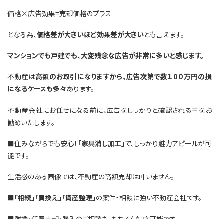
価格×広告効果=売却価格のプラス
となる為、
価格差が大きいほど効果差が大きい
とも言えます。
マンションでも戸建でも、大変残念な広告が非常に多いと感じます。
不動産は
高額のお取引になりますから、広告次第で数１００万円の損
になるケースも多々
あります。
不動産会社にお任せになる前に、広告をしっかりと確認される事をお
勧めいたします。
■住みながらでも安心！
「家具消し加工」
で、しっかり魅力アピールが可
能です。
生活感のある画像では、不動産の高額売却は叶いません。
■
「相続」「買換え」「資産整理」
の案件・相談に強い不動産会社です。
■離婚・任意売却・購入のご相談も、もちろん対応可能です。