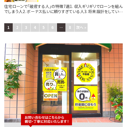
には、買取がおすすめです！
住宅ローンで「破産する人」の特徴7選1. 収入ギリギリでローンを組ん
でしまう人2. ボーナス払いに頼りすぎている人3. 将来設計をしていな
い人4. 転職や退職を甘く見ている人5. 固定資産税や維持費を忘れて
いる人6. 生活レベルを下げられない人7. 共働きを前提にしているが、
それが崩れた人まとめ：住宅ローンは無理しない！石橋をたたいて安全
1
2
3
4
5
6
…
8
次へ »
に渡りましょう。