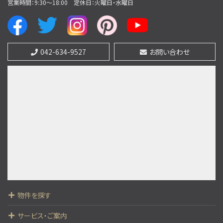
営業時間：9:30〜18:00
定休日：火曜日・水曜日
第8位
4,390万円
4ＬＤＫ
042-634-9527
お問い合わせ
山田駅
歩5分
◎京王高尾線「山田駅」徒歩5分（京王新宿駅まで約…
第9位
3,480万円
4ＬＤＫ
中央本線 西八王子駅 バス18分 四谷並木橋下車
バス停 徒歩2分
第10位
3,280万円
3ＬＤＫ
物件を探す
中央本線 西八王子駅 バス18分 四谷並木橋下車
バス停 徒歩2分
サービス・ご案内