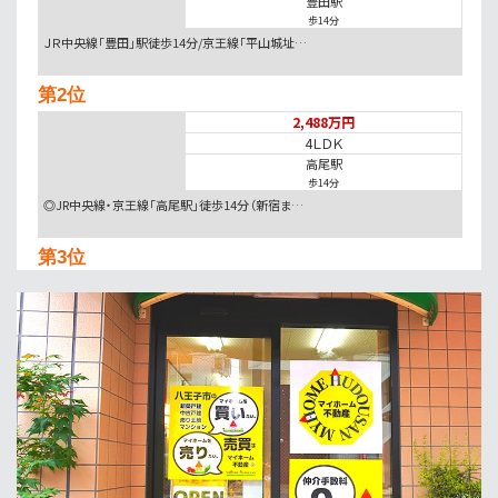
豊田駅
歩14分
ＪＲ中央線「豊田」駅徒歩14分/京王線「平山城址…
第2位
2,488万円
4ＬＤＫ
高尾駅
歩14分
◎JR中央線・京王線「高尾駅」徒歩14分（新宿ま…
第3位
2,990万円
3ＬＤＫ
西八王子駅
バ9分
・
歩9分
◎マイホーム不動産かでお預かりしている物件です。…
第4位
2,780万円
4ＬＤＫ
八王子駅