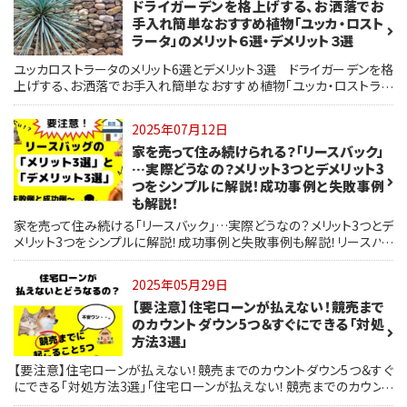
ドライガーデンを格上げする、お洒落でお
手入れ簡単なおすすめ植物「ユッカ・ロスト
ラータ」のメリット６選・デメリット３選
ユッカロストラータのメリット6選とデメリット3選 ドライガーデンを格
上げする、お洒落でお手入れ簡単なおすすめ植物「ユッカ・ロストラー
タ」ユッカロストラータの特徴/育て方/植える場所/水やり/肥料
2025年07月12日
家を売って住み続けられる？「リースバック」
…実際どうなの？メリット3つとデメリット3
つをシンプルに解説！成功事例と失敗事例
も解説！
家を売って住み続ける「リースバック」…実際どうなの？メリット3つとデ
メリット3つをシンプルに解説！成功事例と失敗事例も解説！リースバッ
グのメリット3つは、「住み続けられる」「お金が手に入る」「買戻しができ
る」という、短期的・心理的な面が大きい リースバッグのデメリット3つ
2025年05月29日
は「買取価格が安い」「賃貸料が高い」「買戻し価格が高い」➡なぜそう
【要注意】住宅ローンが払えない！競売まで
なるのか、仕組みは単純明快！これを知らずにリースバッグ契約をして
はいけません！【リースバッグの失敗例1】不動産の買取り価格が安すぎ
のカウントダウン5つ＆すぐにできる「対処
た！【リースバッグの失敗例2】家賃が高すぎて住み続けられなかった【リ
方法3選」
ースバッグの失敗例3】買い戻そうとしたら価格が大幅に上がっていた！
【要注意】住宅ローンが払えない！競売までのカウントダウン5つ＆すぐ
📝 リースバックを検討する前にチェックしたいポイント5つ
にできる「対処方法3選」「住宅ローンが払えない！競売までのカウント
ダウン5選」①1カ月：「支払いの遅れ」のお知らせが届く【督促状の段