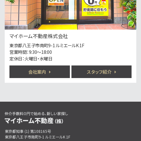
バ23分
・
歩12分
ダイワハウスの軽量鉄骨造・南道路のリフォーム済邸…
第5位
3,890万円
マイホーム不動産株式会社
4ＳＬＤＫ
山田駅
東京都八王子市南町9-1 ルミエールK 1F
歩5分
営業時間：9:30〜18:00
◎京王高尾線「山田駅」徒歩5分（京王新宿駅まで約…
定休日：火曜日・水曜日
第6位
会社案内
スタッフ紹介
1,988万円
4ＬＤＫ
西八王子駅
歩14分
好◎JR中央線「西八王子駅」徒歩14分（新宿まで…
第7位
3,780万円
3ＳＬＤＫ
東京都知事 (1) 第108165号
豊田駅
東京都八王子市南町9-1 ルミエールK 1F