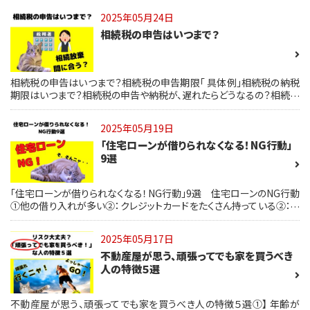
階】②2～3カ月：「催告状」が届く【法的手続き前の最後通告】③4～6か
2025年05月24日
月目：分割終わり宣告「住宅ローン一括返済」の請求がくる④4～6か
相続税の申告はいつまで？
月：代位弁済【ソフト＆合法ウシジマくん】から請求⑤4～12カ月「競売」
にかけられ、家から追い出される「住宅ローンの支払いが厳しい！」すぐ
にできる対処方法3選まずは「知ること」と「相談」が大切です
相続税の申告はいつまで？相続税の申告期限「 具体例」相続税の納税
期限はいつまで？相続税の申告や納税が、遅れたらどうなるの？相続税
がかかる人・かからない人相続税の申告と納税の期限は同時にきま
す！早めに手続き、相談を。
2025年05月19日
「住宅ローンが借りられなくなる！NG行動」
9選
「住宅ローンが借りられなくなる！NG行動」9選 住宅ローンのNG行動
①他の借り入れが多い②：クレジットカードをたくさん持っている②：ク
レジットカードをたくさん持っている④：転職してすぐ⑤：収入を偽って
申告する⑥：自営業で所得を少なく申告している⑦：同時にたくさんの
2025年05月17日
住宅ローンに申し込んでいる⑧：家族や知人の借金の保証人になって
不動産屋が思う、頑張ってでも家を買うべき
いる⑨：税金が未納のまま住宅ローンの審査前の行動で、家が買える
かどうかが決まります！
人の特徴５選
不動産屋が思う、頑張ってでも家を買うべき人の特徴５選①】 年齢が