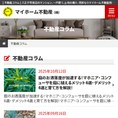
| 不動産コラム | 八王子市周辺のマンション、一戸建て、土地の購入・売却ならマイホーム不動産株式会社
マイホーム不動産
（株）
不動産コラム
不動産コラム
不動産コラム
2025年10月12日
庭のお洒落度が加速する！マホニア・コンフ
ューサを庭に植えるメリット6選・デメリット
4選と育て方を解説！
庭のお洒落度が加速する！マホニア・コンフューサを庭に植えるメリット
6選・デメリット4選と育て方を解説！マホニア・コンフューサを庭に植え
るメリット・デメリットと育て方/マホニア・コンフューサのメリット6選！み
んなが欲しがる理由がわかる！/マホニア・コンフューサのデメリット4
2025年09月16日
選、綺麗なマホニアには危険がある！？