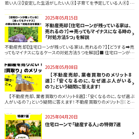
若い人②】安定した生活がしたい人③】子育てを予定している人④】 老
後の住居を確保しておきたい人⑤】家を自由に使いたい人
2025年05月15日
不動産売却【住宅ローンが残っている家は、
売れるの？】➡売ってもマイナスになる時の
「対処方法5つ」を解説
不動産売却【住宅ローンが残っている家は、売れるの？】【どうする➡売
ってもマイナスになるケースの対処方法５つを解説】■ 住宅ローンが残
っていても、不動産は売れるの？■ 不動産売却までの流れ（住宅ローン
が残っている場合）■ 住宅ローンが残っていても、売却は可能です。相
2025年05月08日
談先は現実的なプランを考えてくれる不動産会社がベスト！
【不動産売却、業者買取りのメリット8
選】：「安くなるのに、なぜ選ぶ人がいる
の？」という疑問に答えます！
【不動産売却、業者買取りのメリット8選】：「安くなるのに、なぜ選ぶ
人がいるの？」という疑問に答えます！不動産買取りのメリット①：とに
かくスピーディーに売却できる！②：何度も内覧の接客対応をしなくてO
Kなので楽！③：面倒事ゼロ！瑕疵担保責任（契約不適合）が免除される
2025年04月20日
ことも！④：仲介手数料がかからずコスト削減！⑤：周囲に知られず売却
住宅ローンで「破産する人」の特徴7選
できる！⑥：築年数が古くても売れる可能性大！⑦：居住中だけじゃな
い！維持管理の大変な空き家や相続物件の処分にも最適！⑧：荷物が
残っていても“現状のまま”売れる！「早く・確実に・手間なく」売りたい方