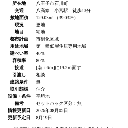
所在地
八王子市石川町
交通
八高線 小宮駅 徒歩13分
敷地面積
129.03㎡ （39.03坪）
現況
更地
地目
宅地
都市計画
市街化区域
用途地域
第一種低層住居専用地域
建ぺい率
40％
容積率
80％
接道
[南：6ｍ]に19.2ｍ面す
引渡し
相談
建築条件
無
取引態様
仲介
設備・条件
平坦地
備考
セットバック区分：無
情報更新日
2026年08月05日
更新予定日
8月19日