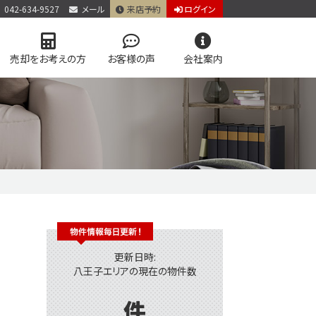
042-634-9527
メール
来店予約
ログイン
売却をお考えの方
お客様の声
会社案内
アクセス
個人情報保護方針
お問い合わせ
お知らせ
コラム
学区マップで探す
仲介手数料0円
更新日時:
八王子エリアの現在の物件数
件