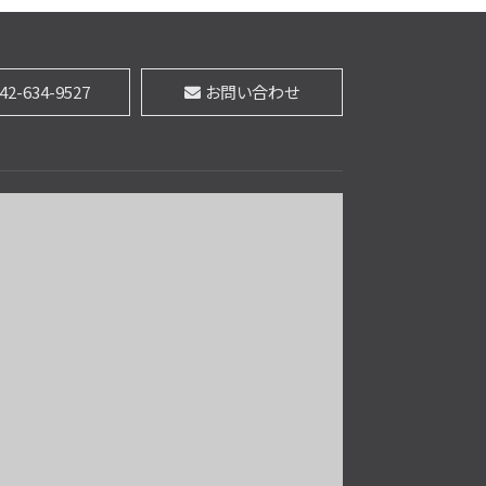
第9位
3,480万円
42-634-9527
お問い合わせ
4ＬＤＫ
中央本線 西八王子駅 バ
ス18分 四谷並木橋下車
バス停 徒歩2分
第10位
3,280万円
3ＬＤＫ
中央本線 西八王子駅 バ
ス18分 四谷並木橋下車
バス停 徒歩2分