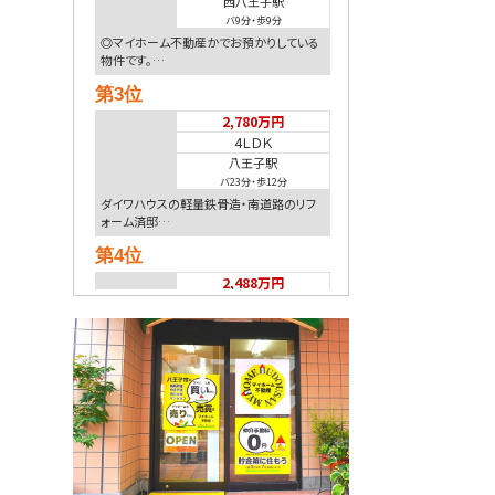
西八王子駅
バ9分
・
歩9分
◎マイホーム不動産かでお預かりしている
物件です。…
第3位
2,780万円
4ＬＤＫ
八王子駅
バ23分
・
歩12分
ダイワハウスの軽量鉄骨造・南道路のリフ
ォーム済邸…
第4位
2,488万円
4ＬＤＫ
高尾駅
歩14分
◎JR中央線・京王線「高尾駅」徒歩14分（新
宿ま…
第5位
1,988万円
4ＬＤＫ
西八王子駅