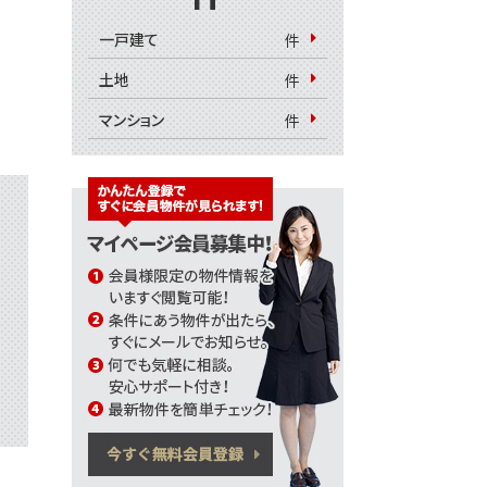
一戸建て
件
土地
件
マンション
件