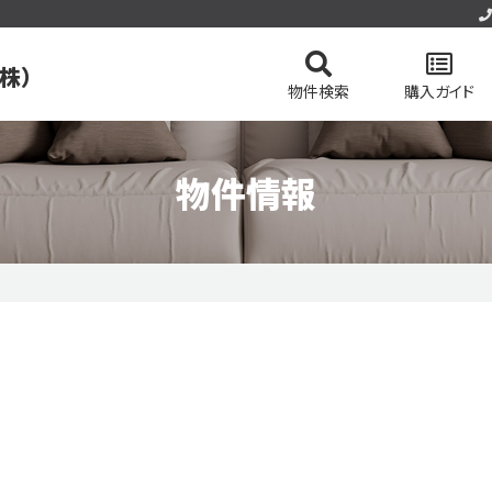
株）
物件検索
購入ガイド
物件情報
の基礎知識
会社概要
土地を検索
八王子タウン情報
スタッフ紹介
マンションを検索
不動産
今すぐ見られる土地
今すぐ見られるマンション
件
無料会員システム
マイページログイン