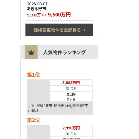
2026-08-07
あきる野市
9,500万円
9,900万 >>
価格変更物件を全部見る
人気物件ランキング
第1位
3,088万円
3ＬＤＫ
豊田駅
歩14分
ＪＲ中央線「豊田」駅徒歩14分/京王線「平
山城址…
第2位
2,990万円
3ＬＤＫ