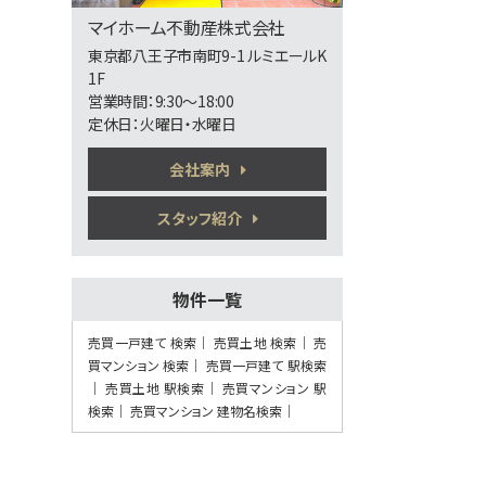
歩14分
マイホーム不動産株式会社
好◎JR中央線「西八王子駅」徒歩14分（新
宿まで…
東京都八王子市南町9-1 ルミエールK
1F
第6位
営業時間：9:30～18:00
3,890万円
定休日：火曜日・水曜日
4ＳＬＤＫ
山田駅
会社案内
歩5分
◎京王高尾線「山田駅」徒歩5分（京王新宿
駅まで約…
スタッフ紹介
第7位
4,390万円
4ＬＤＫ
物件一覧
山田駅
歩5分
売買一戸建て 検索
売買土地 検索
売
◎京王高尾線「山田駅」徒歩5分（京王新宿
買マンション 検索
売買一戸建て 駅検索
駅まで約…
売買土地 駅検索
売買マンション 駅
第8位
検索
売買マンション 建物名検索
3,780万円
3ＳＬＤＫ
豊田駅