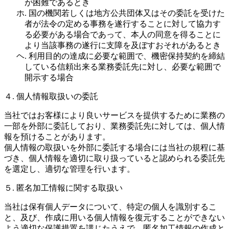
が困難であるとき
ホ. 国の機関若しくは地方公共団体又はその委託を受けた
者が法令の定める事務を遂行することに対して協力す
る必要がある場合であって、本人の同意を得ることに
より当該事務の遂行に支障を及ぼすおそれがあるとき
ヘ. 利用目的の達成に必要な範囲で、機密保持契約を締結
している信頼出来る業務委託先に対し、必要な範囲で
開示する場合
４. 個人情報取扱いの委託
当社ではお客様により良いサービスを提供するために業務の
一部を外部に委託しており、業務委託先に対しては、個人情
報を預けることがあります。
個人情報の取扱いを外部に委託する場合には当社の規程に基
づき、個人情報を適切に取り扱っていると認められる委託先
を選定し、適切な管理を行います。
５. 匿名加工情報に関する取扱い
当社は保有個人データについて、特定の個人を識別するこ
と、及び、作成に用いる個人情報を復元することができない
よう適切な保護措置を講じたうえで、匿名加工情報の作成と