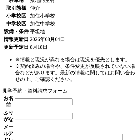
駐車場
敷地内空有
取引態様
仲介
小学校区
加住小学校
中学校区
加住中学校
設備・条件
平坦地
情報更新日
2026年08月04日
更新予定日
8月18日
※情報と現況が異なる場合は現況を優先とします。
※契約済みの場合や、条件変更が反映されていない場
合などがあります。最新の情報に関してはお問い合わ
せの上、ご確認ください。
見学予約・資料請求フォーム
お名
前
ふり
がな
メー
ルア