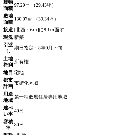
建物
97.29㎡ （29.43坪）
面積
敷地
130.07㎡ （39.34坪）
面積
接道
[北西：6ｍ]に8.1ｍ面す
現況
新築
引渡
期日指定：8年9月下旬
し
土地
所有権
権利
地目
宅地
都市
市街化区域
計画
用途
第一種低層住居専用地域
地域
建ぺ
40％
い率
容積
80％
率