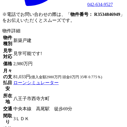
042-634-9527
※電話でお問い合わせの際は、「
物件番号： R3534846949
」
をお伝えいただくとスムーズです。
物件詳細
物件
新築戸建
種別
見学
見学可能です!
対応
価格
2,980万円
月々
の支
81,033円
(借入金額2980万円 頭金0万円 35年 0.775％)
払目
ローンシミュレーター
安
所在
八王子市西寺方町
地
交通
中央本線 高尾駅 徒歩69分
間取
3ＬＤＫ
り