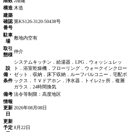
階数
2階建
構造
木造
建築
確認
第KS126-3120-50438号
番号
駐車
敷地内空有
場
取引
仲介
態様
システムキッチン．給湯器．LPG．ウォッシュレッ
設
ト．浴室乾燥機．フローリング．ウォークインクロー
備・
ゼット．収納．床下収納．ルーフバルコニー．宅配ボ
条件
ックス．ＴＶドアホン．浄水器．トイレ2ヶ所．複層
ガラス．24時間換気
備考
法令等制限：高度地区
情報
更新
2026年08月08日
日
更新
予定
8月22日