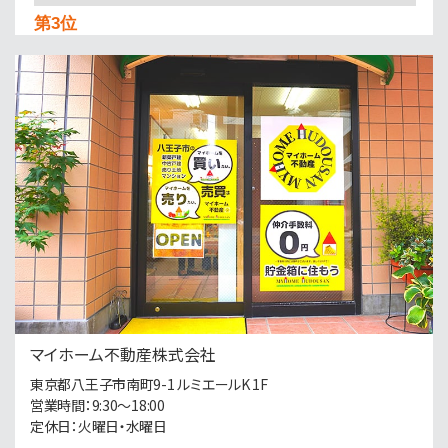
第3位
2,488万円
4ＬＤＫ
高尾駅
歩14分
◎JR中央線・京王線「高尾駅」徒歩14分（新宿ま…
第4位
2,780万円
4ＬＤＫ
八王子駅
バ23分
・
歩12分
ダイワハウスの軽量鉄骨造・南道路のリフォーム済邸…
第5位
1,988万円
マイホーム不動産株式会社
4ＬＤＫ
西八王子駅
東京都八王子市南町9-1 ルミエールK 1F
歩14分
営業時間：9:30〜18:00
好◎JR中央線「西八王子駅」徒歩14分（新宿まで…
定休日：火曜日・水曜日