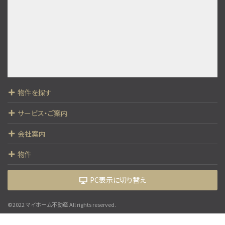
4,390万円
4ＬＤＫ
山田駅
歩5分
◎京王高尾線「山田駅」徒歩5分（京王新宿駅まで約…
第10位
3,280万円
3ＬＤＫ
物件を探す
中央本線 西八王子駅 バス18分 四谷並木橋下車
バス停 徒歩2分
サービス・ご案内
会社案内
物件
PC表示に切り替え
©2022 マイホーム不動産 All rights reserved.