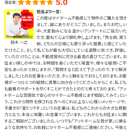
満足度：
担当より一言：
この度はマイホーム不動産にて物件のご購入を頂き
まして、誠にありがとうございました。またお忙しい
中、大変励みになる温かいアンケートにご協力いた
だき、重ねて心より御礼申し上げます。 「売る側、買う
鈴木 一之
側、どちらの立場にも寄り添った提案」と感じていた
だけたこと、そして私どもが最も大切にしている姿勢に気づき、評価し
ていただけたことは、不動産冥利に尽きる最高の喜びでございます。 お
住まい探しの中では、お時間を長くいただく場面や、様々な疑問・ご不
安もあったかと存じますが、「質問すると応えて下さったので、すぐ解決
しました」とのお言葉をいただき、ホッと胸をなでおろしております。お客
様が一つひとつの疑問に真摯に向き合ってくださったからこそ、私ども
も最善のサポートを尽くすことができたとのだと考えております。 「アッ
トホームな雰囲気で安心のマイホーム不動産にまず相談してみて」とい
う、これから物件を探される方へのこれ以上ない心強いメッセージや、
手書きの「星5つです」というお言葉は、私どものこれからの大きな原動
力となり、本当に有難いお言葉でございます。 これからもお住まいに関
するご相談がございましたら、いつでも「アットホームな我が家」に帰る
ような気持ちで、お気軽にマイホーム不動産にご連絡ください。 今後と