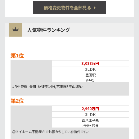
価格変更物件を全部見る
人気物件ランキング
第1位
3,088万円
3ＬＤＫ
豊田駅
歩14分
ＪＲ中央線「豊田」駅徒歩14分/京王線「平山城址…
第2位
2,990万円
3ＬＤＫ
西八王子駅
バ9分
・
歩9分
◎マイホーム不動産かでお預かりしている物件です。…