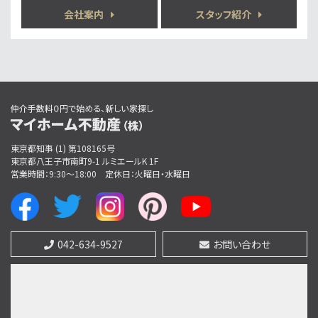
第6位
会社案内
スタッフ紹介
3,890万円
4ＳＬＤＫ
山田駅
歩5分
◎京王高尾線「山田駅」徒歩5分（京王新宿駅まで約…
第7位
3,780万円
3ＳＬＤＫ
東京都知事 (1) 第108165号
豊田駅
東京都八王子市南町9-1 ルミエールK 1F
営業時間：9:30〜18:00
定休日：火曜日・水曜日
第8位
3,480万円
4ＬＤＫ
042-634-9527
お問い合わせ
中央本線 西八王子駅 バス18分 四谷並木橋下車
バス停 徒歩2分
第9位