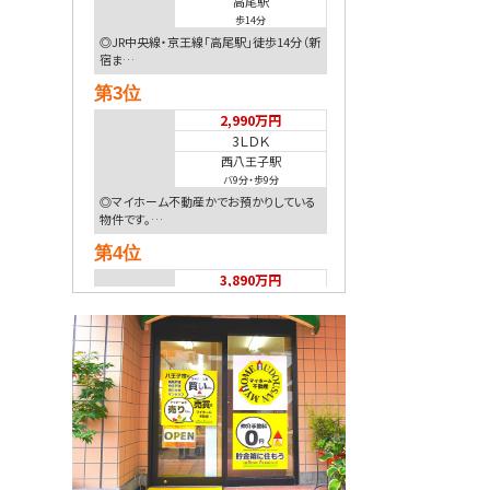
高尾駅
歩14分
◎JR中央線・京王線「高尾駅」徒歩14分（新
宿ま…
第3位
2,990万円
3ＬＤＫ
西八王子駅
バ9分
・
歩9分
◎マイホーム不動産かでお預かりしている
物件です。…
第4位
3,890万円
4ＳＬＤＫ
山田駅
歩5分
◎京王高尾線「山田駅」徒歩5分（京王新宿
駅まで約…
第5位
2,780万円
4ＬＤＫ
八王子駅