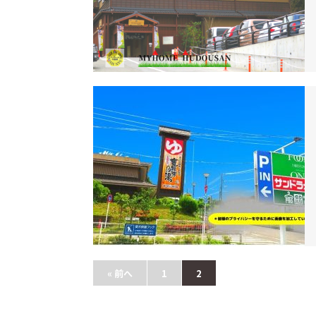
« 前へ
1
2