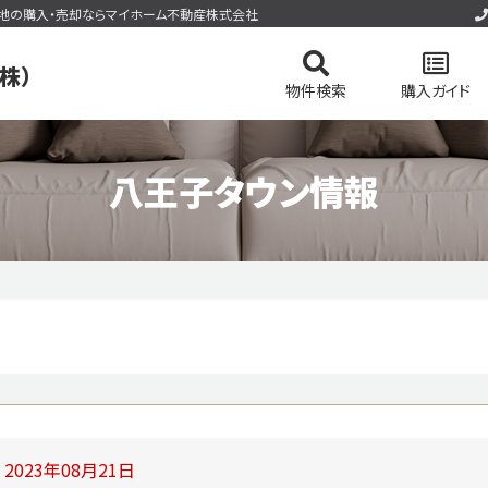
、土地の購入・売却ならマイホーム不動産株式会社
株）
物件検索
購入ガイド
八王子タウン情報
の基礎知識
会社概要
土地を検索
八王子タウン情報
スタッフ紹介
マンションを検索
不動産
今すぐ見られる土地
今すぐ見られるマンション
件
無料会員システム
マイページログイン
2023年08月21日