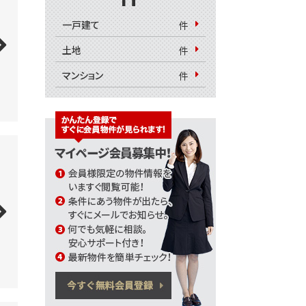
一戸建て
件
土地
件
マンション
件