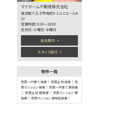
バ23分
・
歩12分
マイホーム不動産株式会社
ダイワハウスの軽量鉄骨造・南道路のリフ
ォーム済邸…
東京都八王子市南町9-1 ルミエールK
1F
第6位
営業時間：9:30〜18:00
1,988万円
定休日：火曜日・水曜日
4ＬＤＫ
西八王子駅
会社案内
歩14分
好◎JR中央線「西八王子駅」徒歩14分（新
宿まで…
スタッフ紹介
第7位
3,780万円
3ＳＬＤＫ
物件一覧
豊田駅
売買一戸建て 検索
売買土地 検索
売
買マンション 検索
売買一戸建て 駅検索
第8位
売買土地 駅検索
売買マンション 駅
3,480万円
検索
売買マンション 建物名検索
4ＬＤＫ
中央本線 西八王子駅 バ
ス18分 四谷並木橋下車
バス停 徒歩2分