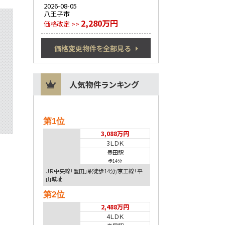
2026-08-05
八王子市
2,280万円
価格改定 >>
価格変更物件を全部見る
人気物件ランキング
第1位
3,088万円
3ＬＤＫ
豊田駅
歩14分
ＪＲ中央線「豊田」駅徒歩14分/京王線「平
山城址…
第2位
2,488万円
4ＬＤＫ