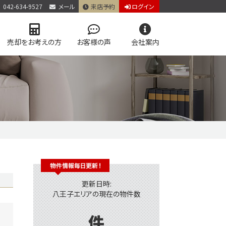
042-634-9527
メール
来店予約
ログイン
売却をお考えの方
お客様の声
会社案内
アクセス
個人情報保護方針
お問い合わせ
お知らせ
コラム
学区マップで探す
仲介手数料0円
更新日時:
八王子エリアの現在の物件数
件