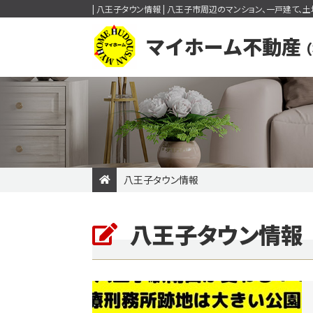
| 八王子タウン情報 | 八王子市周辺のマンション、一戸建て
マイホーム不動産
（
八王子タウン情報
購入の流れ
一戸建てを検索
住まい購入
八王子タウン情報
今すぐ見られる一戸建て
売買価格変更速報
新着物