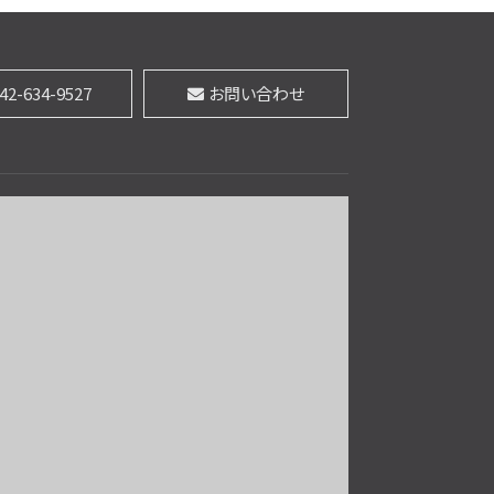
第9位
42-634-9527
お問い合わせ
3,280万円
3ＬＤＫ
中央本線 西八王子駅 バ
ス18分 四谷並木橋下車
バス停 徒歩2分
第10位
4,390万円
4ＬＤＫ
山田駅
歩5分
◎京王高尾線「山田駅」徒歩5分（京王新宿
駅まで約…